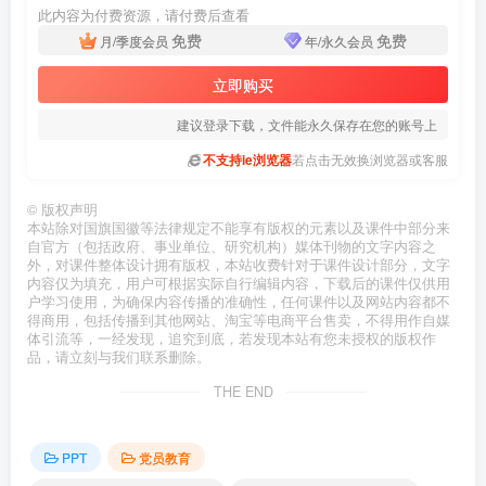
此内容为付费资源，请付费后查看
免费
免费
月/季度会员
年/永久会员
立即购买
建议登录下载，文件能永久保存在您的账号上
不支持ie浏览器
若点击无效换浏览器或客服
©
版权声明
本站除对国旗国徽等法律规定不能享有版权的元素以及课件中部分来
自官方（包括政府、事业单位、研究机构）媒体刊物的文字内容之
外，对课件整体设计拥有版权，本站收费针对于课件设计部分，文字
内容仅为填充，用户可根据实际自行编辑内容，下载后的课件仅供用
户学习使用，为确保内容传播的准确性，任何课件以及网站内容都不
得商用，包括传播到其他网站、淘宝等电商平台售卖，不得用作自媒
体引流等，一经发现，追究到底，若发现本站有您未授权的版权作
品，请立刻与我们联系删除。
THE END
PPT
党员教育