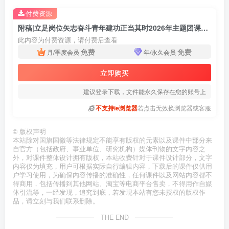
付费资源
附稿|立足岗位矢志奋斗青年建功正当其时2026年主题团课ppt党课课件
此内容为付费资源，请付费后查看
免费
免费
月/季度会员
年/永久会员
立即购买
建议登录下载，文件能永久保存在您的账号上
不支持ie浏览器
若点击无效换浏览器或客服
©
版权声明
本站除对国旗国徽等法律规定不能享有版权的元素以及课件中部分来
自官方（包括政府、事业单位、研究机构）媒体刊物的文字内容之
外，对课件整体设计拥有版权，本站收费针对于课件设计部分，文字
内容仅为填充，用户可根据实际自行编辑内容，下载后的课件仅供用
户学习使用，为确保内容传播的准确性，任何课件以及网站内容都不
得商用，包括传播到其他网站、淘宝等电商平台售卖，不得用作自媒
体引流等，一经发现，追究到底，若发现本站有您未授权的版权作
品，请立刻与我们联系删除。
THE END