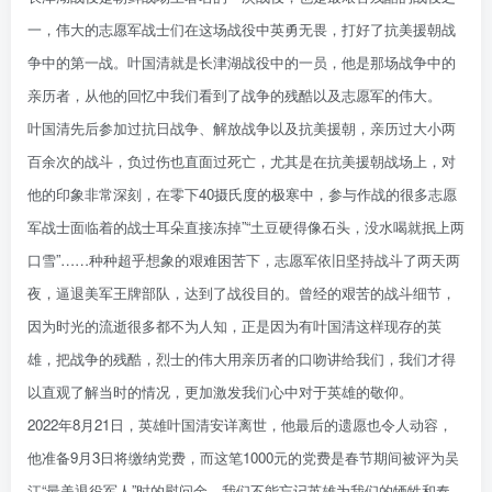
一，伟大的志愿军战士们在这场战役中英勇无畏，打好了抗美援朝战
争中的第一战。叶国清就是长津湖战役中的一员，他是那场战争中的
亲历者，从他的回忆中我们看到了战争的残酷以及志愿军的伟大。
叶国清先后参加过抗日战争、解放战争以及抗美援朝，亲历过大小两
百余次的战斗，负过伤也直面过死亡，尤其是在抗美援朝战场上，对
他的印象非常深刻，在零下40摄氏度的极寒中，参与作战的很多志愿
军战士面临着的战士耳朵直接冻掉”“土豆硬得像石头，没水喝就抿上两
口雪”……种种超乎想象的艰难困苦下，志愿军依旧坚持战斗了两天两
夜，逼退美军王牌部队，达到了战役目的。曾经的艰苦的战斗细节，
因为时光的流逝很多都不为人知，正是因为有叶国清这样现存的英
雄，把战争的残酷，烈士的伟大用亲历者的口吻讲给我们，我们才得
以直观了解当时的情况，更加激发我们心中对于英雄的敬仰。
2022年8月21日，英雄叶国清安详离世，他最后的遗愿也令人动容，
他准备9月3日将缴纳党费，而这笔1000元的党费是春节期间被评为吴
江“最美退役军人”时的慰问金。我们不能忘记英雄为我们的牺牲和奉