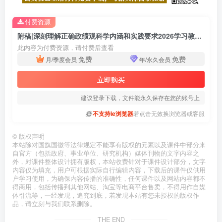
付费资源
附稿|深刻理解正确政绩观科学内涵和实践要求2026学习教育PPT模板
此内容为付费资源，请付费后查看
免费
免费
月/季度会员
年/永久会员
立即购买
建议登录下载，文件能永久保存在您的账号上
不支持ie浏览器
若点击无效换浏览器或客服
©
版权声明
本站除对国旗国徽等法律规定不能享有版权的元素以及课件中部分来
自官方（包括政府、事业单位、研究机构）媒体刊物的文字内容之
外，对课件整体设计拥有版权，本站收费针对于课件设计部分，文字
内容仅为填充，用户可根据实际自行编辑内容，下载后的课件仅供用
户学习使用，为确保内容传播的准确性，任何课件以及网站内容都不
得商用，包括传播到其他网站、淘宝等电商平台售卖，不得用作自媒
体引流等，一经发现，追究到底，若发现本站有您未授权的版权作
品，请立刻与我们联系删除。
THE END