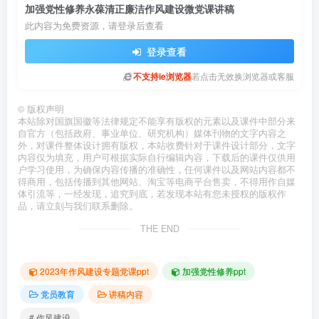
加强党性修养永葆清正廉洁作风建设微党课讲稿
此内容为免费资源，请登录后查看
登录查看
不支持ie浏览器
若点击无效换浏览器或客服
©
版权声明
本站除对国旗国徽等法律规定不能享有版权的元素以及课件中部分来
自官方（包括政府、事业单位、研究机构）媒体刊物的文字内容之
外，对课件整体设计拥有版权，本站收费针对于课件设计部分，文字
内容仅为填充，用户可根据实际自行编辑内容，下载后的课件仅供用
户学习使用，为确保内容传播的准确性，任何课件以及网站内容都不
得商用，包括传播到其他网站、淘宝等电商平台售卖，不得用作自媒
体引流等，一经发现，追究到底，若发现本站有您未授权的版权作
品，请立刻与我们联系删除。
THE END
2023年作风建设专题党课ppt
加强党性修养ppt
党员教育
讲稿内容
# 作风建设