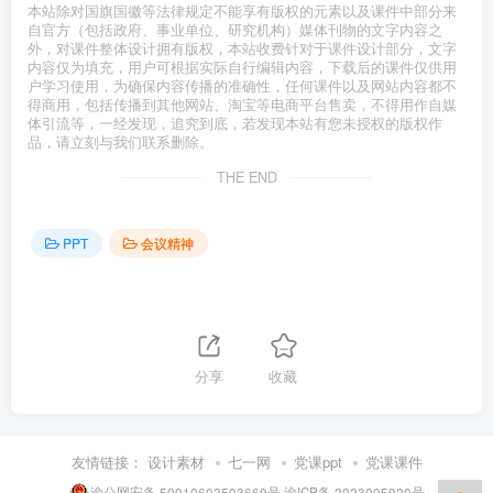
本站除对国旗国徽等法律规定不能享有版权的元素以及课件中部分来
自官方（包括政府、事业单位、研究机构）媒体刊物的文字内容之
外，对课件整体设计拥有版权，本站收费针对于课件设计部分，文字
内容仅为填充，用户可根据实际自行编辑内容，下载后的课件仅供用
户学习使用，为确保内容传播的准确性，任何课件以及网站内容都不
得商用，包括传播到其他网站、淘宝等电商平台售卖，不得用作自媒
体引流等，一经发现，追究到底，若发现本站有您未授权的版权作
品，请立刻与我们联系删除。
THE END
PPT
会议精神
分享
收藏
友情链接：
设计素材
七一网
党课ppt
党课课件
渝公网安备 50010602503669号
渝ICP备 2023005920号