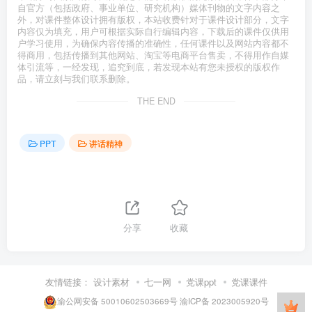
自官方（包括政府、事业单位、研究机构）媒体刊物的文字内容之
外，对课件整体设计拥有版权，本站收费针对于课件设计部分，文字
内容仅为填充，用户可根据实际自行编辑内容，下载后的课件仅供用
户学习使用，为确保内容传播的准确性，任何课件以及网站内容都不
得商用，包括传播到其他网站、淘宝等电商平台售卖，不得用作自媒
体引流等，一经发现，追究到底，若发现本站有您未授权的版权作
品，请立刻与我们联系删除。
THE END
PPT
讲话精神
分享
收藏
友情链接：
设计素材
七一网
党课ppt
党课课件
渝公网安备 50010602503669号
渝ICP备 2023005920号