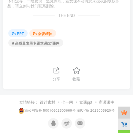
体引流等，一经发现，追究到底，若发现本站有您未授权的版权作
品，请立刻与我们联系删除。
THE END
PPT
会议精神
# 高质量发展专题党课ppt课件
分享
收藏
友情链接：
设计素材
七一网
党课ppt
党课课件
渝公网安备 50010602503669号
渝ICP备 2023005920号