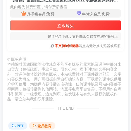
此内容为付费资源，请付费后查看
免费
免费
月/季度会员
年/永久会员
立即购买
建议登录下载，文件能永久保存在您的账号上
不支持ie浏览器
若点击无效换浏览器或客服
©
版权声明
本站除对国旗国徽等法律规定不能享有版权的元素以及课件中部分来
自官方（包括政府、事业单位、研究机构）媒体刊物的文字内容之
外，对课件整体设计拥有版权，本站收费针对于课件设计部分，文字
内容仅为填充，用户可根据实际自行编辑内容，下载后的课件仅供用
户学习使用，为确保内容传播的准确性，任何课件以及网站内容都不
得商用，包括传播到其他网站、淘宝等电商平台售卖，不得用作自媒
体引流等，一经发现，追究到底，若发现本站有您未授权的版权作
品，请立刻与我们联系删除。
THE END
PPT
党员教育