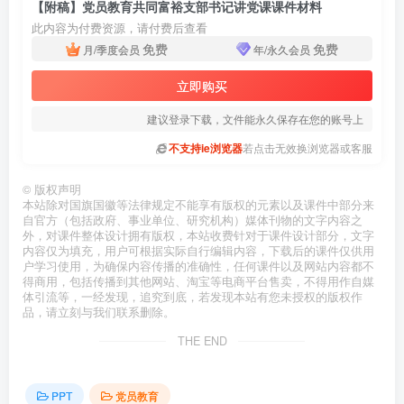
【附稿】党员教育共同富裕支部书记讲党课课件材料
此内容为付费资源，请付费后查看
免费
免费
月/季度会员
年/永久会员
立即购买
建议登录下载，文件能永久保存在您的账号上
不支持ie浏览器
若点击无效换浏览器或客服
©
版权声明
本站除对国旗国徽等法律规定不能享有版权的元素以及课件中部分来
自官方（包括政府、事业单位、研究机构）媒体刊物的文字内容之
外，对课件整体设计拥有版权，本站收费针对于课件设计部分，文字
内容仅为填充，用户可根据实际自行编辑内容，下载后的课件仅供用
户学习使用，为确保内容传播的准确性，任何课件以及网站内容都不
得商用，包括传播到其他网站、淘宝等电商平台售卖，不得用作自媒
体引流等，一经发现，追究到底，若发现本站有您未授权的版权作
品，请立刻与我们联系删除。
THE END
PPT
党员教育