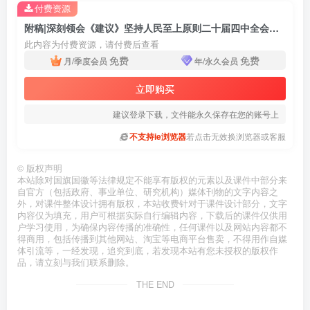
付费资源
附稿|深刻领会《建议》坚持人民至上原则二十届四中全会精神党课ppt课件
此内容为付费资源，请付费后查看
免费
免费
月/季度会员
年/永久会员
立即购买
建议登录下载，文件能永久保存在您的账号上
不支持ie浏览器
若点击无效换浏览器或客服
©
版权声明
本站除对国旗国徽等法律规定不能享有版权的元素以及课件中部分来
自官方（包括政府、事业单位、研究机构）媒体刊物的文字内容之
外，对课件整体设计拥有版权，本站收费针对于课件设计部分，文字
内容仅为填充，用户可根据实际自行编辑内容，下载后的课件仅供用
户学习使用，为确保内容传播的准确性，任何课件以及网站内容都不
得商用，包括传播到其他网站、淘宝等电商平台售卖，不得用作自媒
体引流等，一经发现，追究到底，若发现本站有您未授权的版权作
品，请立刻与我们联系删除。
THE END