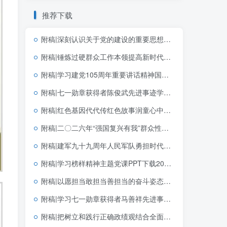
推荐下载
附稿|深刻认识关于党的建设的重要思想的重大意义可编辑思政党课团课PPT课件下载
附稿|锤炼过硬群众工作本领提高新时代群众工作能力基层党支部三会一课党课PPT
附稿|学习建党105周年重要讲话精神国企党支部党课PPT课件下载
附稿|七一勋章获得者陈俊武先进事迹学习党课PPT课件建党105周年专题党员教育
附稿|红色基因代代传红色故事润童心中小学生红色教育主题班会PPT模板
附稿|二〇二六年“强国复兴有我”群众性主题宣传教育活动青年教育PPT模板下载
附稿|建军九十九周年人民军队勇担时代使命党课ppt模板
附稿|学习榜样精神主题党课PPT下载2026“七一勋章”的精神解码
附稿|以愿担当敢担当善担当的奋斗姿态创造政绩2026年学习教育专题党课ppt课件
附稿|学习七一勋章获得者马善祥先进事迹社区书记讲党课PPT课件
附稿|把树立和践行正确政绩观结合全面从严治党学习教育党课专题PPT完整版下载