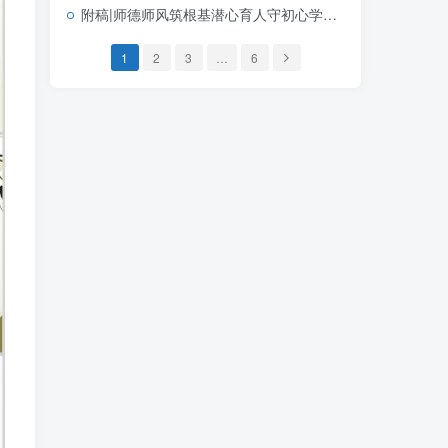
附稿|师德师风筑根基潜心育人守初心学校教师师德师风建设专题培训PPT课件
1
2
3
…
6