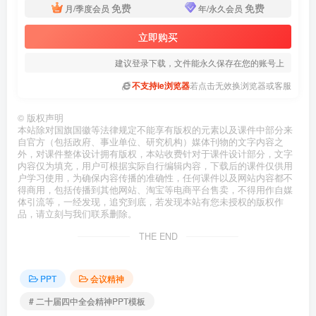
免费
免费
月/季度会员
年/永久会员
立即购买
建议登录下载，文件能永久保存在您的账号上
不支持ie浏览器
若点击无效换浏览器或客服
©
版权声明
本站除对国旗国徽等法律规定不能享有版权的元素以及课件中部分来
自官方（包括政府、事业单位、研究机构）媒体刊物的文字内容之
外，对课件整体设计拥有版权，本站收费针对于课件设计部分，文字
内容仅为填充，用户可根据实际自行编辑内容，下载后的课件仅供用
户学习使用，为确保内容传播的准确性，任何课件以及网站内容都不
得商用，包括传播到其他网站、淘宝等电商平台售卖，不得用作自媒
体引流等，一经发现，追究到底，若发现本站有您未授权的版权作
品，请立刻与我们联系删除。
THE END
PPT
会议精神
# 二十届四中全会精神PPT模板