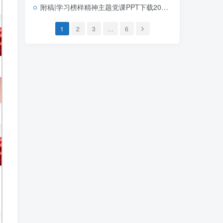
附稿|学习榜样精神主题党课PPT下载2026“七一勋章”的精神解码
1
2
3
…
6