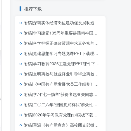
推荐下载
附稿|深耕实体经济岗位建功促发展制造业企业青年员工团课宣讲含完整文稿PPT下载
附稿|学习建党105周年重要讲话精神国企党支部党课PPT课件下载
附稿|科学把握正确政绩观中求真务实的实践指向学习教育简约大气机关思政PPT素材下载
附稿|党建思想学习专题党课PPT下载理解和把握好“十四个坚持”
附稿|学习教育2026主题党课PPT课件下载以正确政绩观抓好抓实党的建设
附稿|文明离校与就业择业引导毕业离校主题班会ppt模板
附稿|《中国共产党发展党员工作细则》解读2026年支部微党课ppt模板
附稿|学习“七一勋章”获得者赵亚夫同志先进事迹主题党课课件PPT模板
附稿|二〇二六年“强国复兴有我”群众性主题宣传教育活动青年教育PPT模板下载
附稿|2026年学习教育党课ppt模板下载重温《为人民服务》中的政绩观
附稿|重温《共产党宣言》高校团支部微型团课PPT下载