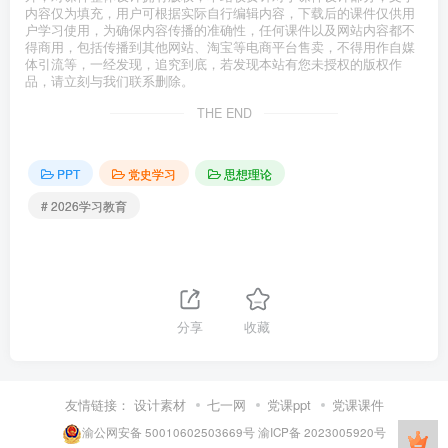
内容仅为填充，用户可根据实际自行编辑内容，下载后的课件仅供用
户学习使用，为确保内容传播的准确性，任何课件以及网站内容都不
得商用，包括传播到其他网站、淘宝等电商平台售卖，不得用作自媒
体引流等，一经发现，追究到底，若发现本站有您未授权的版权作
品，请立刻与我们联系删除。
THE END
PPT
党史学习
思想理论
# 2026学习教育
分享
收藏
友情链接：
设计素材
七一网
党课ppt
党课课件
渝公网安备 50010602503669号
渝ICP备 2023005920号