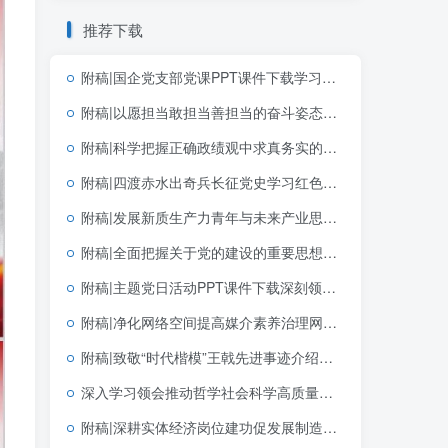
推荐下载
附稿|国企党支部党课PPT课件下载学习贯彻七一重要讲话精神和党建思想
附稿|以愿担当敢担当善担当的奋斗姿态创造政绩2026年学习教育专题党课ppt课件
附稿|科学把握正确政绩观中求真务实的实践指向学习教育简约大气机关思政PPT素材下载
附稿|四渡赤水出奇兵长征党史学习红色传承青年团课PPT模板
附稿|发展新质生产力青年与未来产业思政课公开课完整PPT带讲稿课件
附稿|全面把握关于党的建设的重要思想的科学体系带讲稿党课团课思政PPT课件下载
附稿|主题党日活动PPT课件下载深刻领悟中国共产党为什么能的关键密码
附稿|净化网络空间提高媒介素养治理网络乱象青少年思政宣讲PPT课件模板共建清朗网络空间主题班会幻灯片
附稿|致敬“时代楷模”王戟先进事迹介绍思政课党课ppt模板
深入学习领会推动哲学社会科学高质量发展“5·17”重要讲话精神宣讲党课ppt模板
附稿|深耕实体经济岗位建功促发展制造业企业青年员工团课宣讲含完整文稿PPT下载