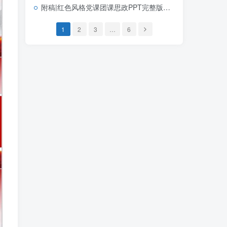
附稿|红色风格党课团课思政PPT完整版学习党建文选第一卷第二卷党建思想
1
2
3
…
6