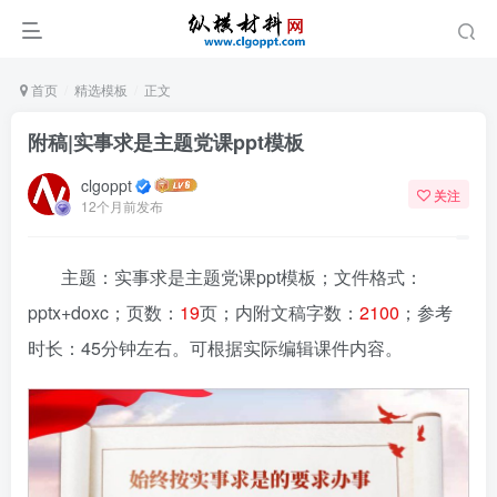
首页
精选模板
正文
附稿|实事求是主题党课ppt模板
clgoppt
关注
12个月前发布
主题：实事求是主题党课ppt模板
；文件格式：
pptx+doxc；页数：
19
页；内附文稿字数：
2100
；参考
时长：45分钟左右。可根据实际编辑课件内容。