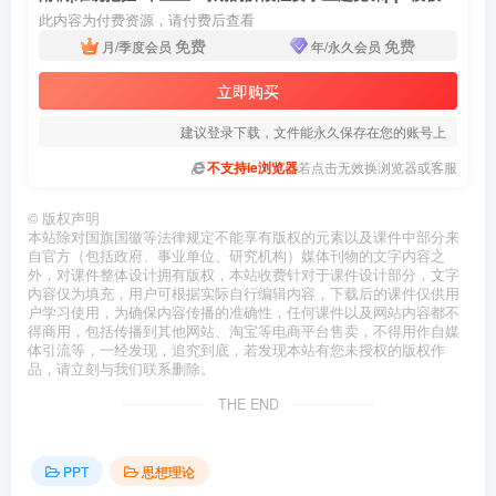
此内容为付费资源，请付费后查看
免费
免费
月/季度会员
年/永久会员
立即购买
建议登录下载，文件能永久保存在您的账号上
不支持ie浏览器
若点击无效换浏览器或客服
©
版权声明
本站除对国旗国徽等法律规定不能享有版权的元素以及课件中部分来
自官方（包括政府、事业单位、研究机构）媒体刊物的文字内容之
外，对课件整体设计拥有版权，本站收费针对于课件设计部分，文字
内容仅为填充，用户可根据实际自行编辑内容，下载后的课件仅供用
户学习使用，为确保内容传播的准确性，任何课件以及网站内容都不
得商用，包括传播到其他网站、淘宝等电商平台售卖，不得用作自媒
体引流等，一经发现，追究到底，若发现本站有您未授权的版权作
品，请立刻与我们联系删除。
THE END
PPT
思想理论