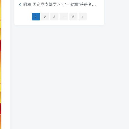
附稿|国企党支部学习“七一勋章”获得者钟掘先进事迹党课PPT课件下载
1
2
3
…
6