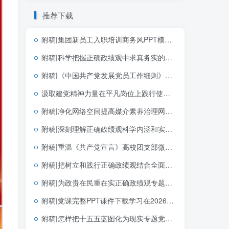
推荐下载
附稿|集团新员工入职培训商务风PPT模板企业新人岗前培训课件
附稿|科学把握正确政绩观中求真务实的实践指向学习教育简约大气机关思政PPT素材下载
附稿|《中国共产党发展党员工作细则》解读2026年支部微党课ppt模板
汲取建党精神力量在平凡岗位上践行使命七一建党节宣讲党课PPT下载
附稿|净化网络空间提高媒介素养治理网络乱象青少年思政宣讲PPT课件模板共建清朗网络空间主题班会幻灯片
附稿|深刻理解正确政绩观科学内涵和实践要求2026学习教育PPT模板
附稿|重温《共产党宣言》高校团支部微型团课PPT下载
附稿|把树立和践行正确政绩观结合全面从严治党学习教育党课专题PPT完整版下载
附稿|为政贵在民重在实正确政绩观专题宣讲PPT
附稿|党课完整PPT课件下载学习在2026年世界人工智能大会上的主旨讲话精神思政课课件
附稿|怎样把十五五蓝图化为现实专题党课PPT课件十五五规划落实宣讲