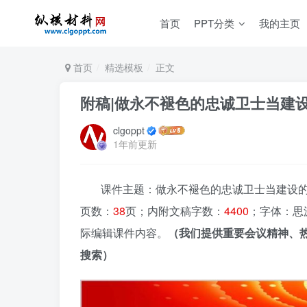
首页
PPT分类
我的主页
首页
精选模板
正文
附稿|做永不褪色的忠诚卫士当建设
clgoppt
1年前更新
课件主题：做永不褪色的忠诚卫士当建设的先锋
页数：
38
页；内附文稿字数：
4400
；字体：思
际编辑课件内容。
（我们提供重要会议精神、
搜索）