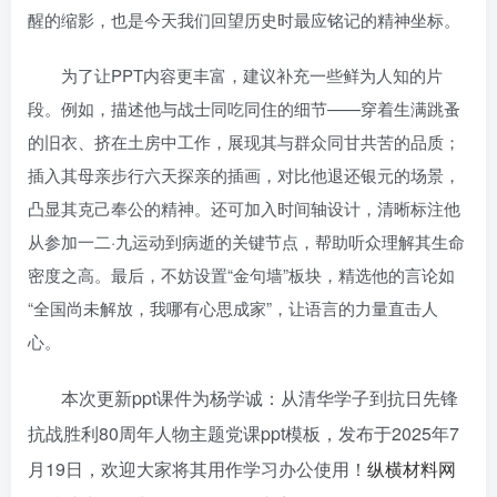
醒的缩影，也是今天我们回望历史时最应铭记的精神坐标。
为了让PPT内容更丰富，建议补充一些鲜为人知的片
段。例如，描述他与战士同吃同住的细节——穿着生满跳蚤
的旧衣、挤在土房中工作，展现其与群众同甘共苦的品质；
插入其母亲步行六天探亲的插画，对比他退还银元的场景，
凸显其克己奉公的精神。还可加入时间轴设计，清晰标注他
从参加一二·九运动到病逝的关键节点，帮助听众理解其生命
密度之高。最后，不妨设置“金句墙”板块，精选他的言论如
“全国尚未解放，我哪有心思成家”，让语言的力量直击人
心。
本次更新ppt课件为杨学诚：从清华学子到抗日先锋
抗战胜利80周年人物主题党课ppt模板，发布于
2025年7
月19日
，欢迎大家将其用作学习办公使用！
纵横材料网