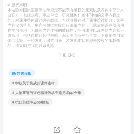
©
版权声明
本站除对国旗国徽等法律规定不能享有版权的元素以及课件中部分来
自官方（包括政府、事业单位、研究机构）媒体刊物的文字内容之
外，对课件整体设计拥有版权，本站收费针对于课件设计部分，文字
内容仅为填充，用户可根据实际自行编辑内容，下载后的课件仅供用
户学习使用，为确保内容传播的准确性，任何课件以及网站内容都不
得商用，包括传播到其他网站、淘宝等电商平台售卖，不得用作自媒
体引流等，一经发现，追究到底，若发现本站有您未授权的版权作
品，请立刻与我们联系删除。
THE END
精选模板
# 学校关于抗战的课件素材
# 人物事迹与红色精神传承专题党课ppt合集
# 抗日英雄事迹ppt模板