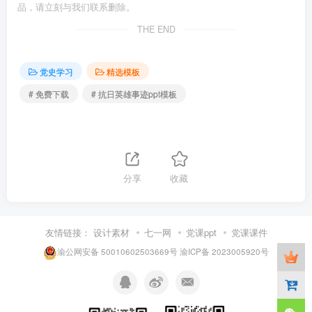
品，请立刻与我们联系删除。
THE END
党史学习
精选模板
# 免费下载
# 抗日英雄事迹ppt模板
分享
收藏
友情链接：
设计素材
七一网
党课ppt
党课课件
渝公网安备 50010602503669号
渝ICP备 2023005920号