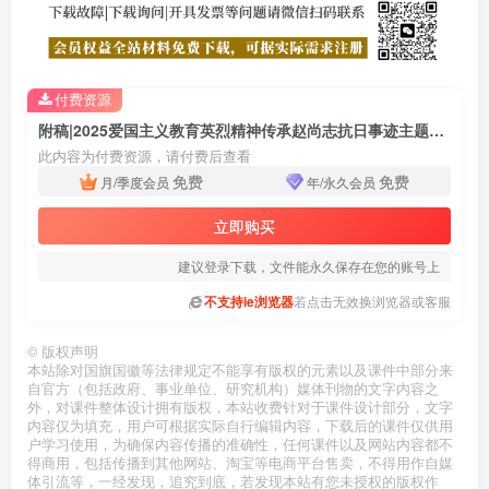
付费资源
附稿|2025爱国主义教育英烈精神传承赵尚志抗日事迹主题团课PPT课件免费下载
此内容为付费资源，请付费后查看
免费
免费
月/季度会员
年/永久会员
立即购买
建议登录下载，文件能永久保存在您的账号上
不支持ie浏览器
若点击无效换浏览器或客服
©
版权声明
本站除对国旗国徽等法律规定不能享有版权的元素以及课件中部分来
自官方（包括政府、事业单位、研究机构）媒体刊物的文字内容之
外，对课件整体设计拥有版权，本站收费针对于课件设计部分，文字
内容仅为填充，用户可根据实际自行编辑内容，下载后的课件仅供用
户学习使用，为确保内容传播的准确性，任何课件以及网站内容都不
得商用，包括传播到其他网站、淘宝等电商平台售卖，不得用作自媒
体引流等，一经发现，追究到底，若发现本站有您未授权的版权作