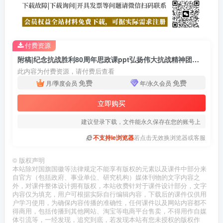
付费资源
附稿|纪念抗战胜利80周年思政课ppt弘扬伟大抗战精神团课课件
此内容为付费资源，请付费后查看
免费
免费
月/季度会员
年/永久会员
立即购买
建议登录下载，文件能永久保存在您的账号上
不支持ie浏览器
若点击无效换浏览器或客服
©
版权声明
本站除对国旗国徽等法律规定不能享有版权的元素以及课件中部分来
自官方（包括政府、事业单位、研究机构）媒体刊物的文字内容之
外，对课件整体设计拥有版权，本站收费针对于课件设计部分，文字
内容仅为填充，用户可根据实际自行编辑内容，下载后的课件仅供用
户学习使用，为确保内容传播的准确性，任何课件以及网站内容都不
得商用，包括传播到其他网站、淘宝等电商平台售卖，不得用作自媒
体引流等，一经发现，追究到底，若发现本站有您未授权的版权作