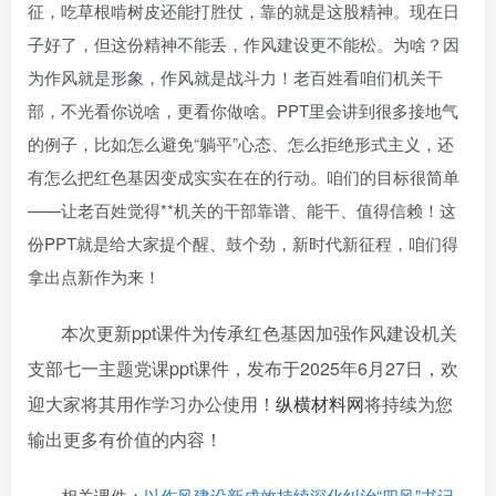
征，吃草根啃树皮还能打胜仗，靠的就是这股精神。现在日
子好了，但这份精神不能丢，作风建设更不能松。为啥？因
为作风就是形象，作风就是战斗力！老百姓看咱们机关干
部，不光看你说啥，更看你做啥。PPT里会讲到很多接地气
的例子，比如怎么避免“躺平”心态、怎么拒绝形式主义，还
有怎么把红色基因变成实实在在的行动。咱们的目标很简单
——让老百姓觉得**机关的干部靠谱、能干、值得信赖！这
份PPT就是给大家提个醒、鼓个劲，新时代新征程，咱们得
拿出点新作为来！
本次更新ppt课件为传承红色基因加强作风建设机关
支部七一主题党课ppt课件，发布于
2025年6月27日
，欢
迎大家将其用作学习办公使用！
纵横材料网
将持续为您
输出更多有价值的内容！
相关课件：
以作风建设新成效持续深化纠治“四风”书记