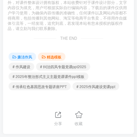
外，对课件整体设计拥有版权，本站收费针对于课件设计部分，文字
内容仅为填充，用户可根据实际自行编辑内容，下载后的课件仅供用
户学习使用，为确保内容传播的准确性，任何课件以及网站内容都不
得商用，包括传播到其他网站、淘宝等电商平台售卖，不得用作自媒
体引流等，一经发现，追究到底，若发现本站有您未授权的版权作
品，请立刻与我们联系删除。
THE END
廉洁作风
精选模板
# 作风建设
# 纠治四风专题党课ppt2025
# 2025年整治形式主义主题党课课件ppt模板
# 传承红色基因思政专题讲座PPT
# 2025作风建设党课ppt
分享
收藏