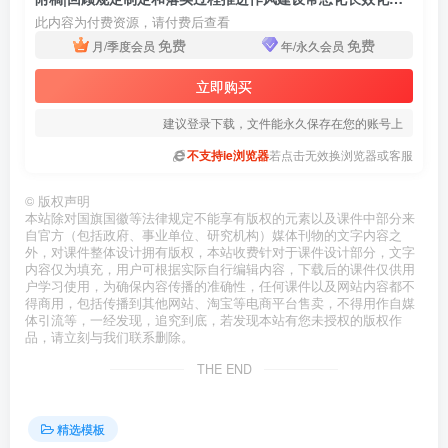
此内容为付费资源，请付费后查看
免费
免费
月/季度会员
年/永久会员
立即购买
建议登录下载，文件能永久保存在您的账号上
不支持ie浏览器
若点击无效换浏览器或客服
©
版权声明
本站除对国旗国徽等法律规定不能享有版权的元素以及课件中部分来
自官方（包括政府、事业单位、研究机构）媒体刊物的文字内容之
外，对课件整体设计拥有版权，本站收费针对于课件设计部分，文字
内容仅为填充，用户可根据实际自行编辑内容，下载后的课件仅供用
户学习使用，为确保内容传播的准确性，任何课件以及网站内容都不
得商用，包括传播到其他网站、淘宝等电商平台售卖，不得用作自媒
体引流等，一经发现，追究到底，若发现本站有您未授权的版权作
品，请立刻与我们联系删除。
THE END
精选模板