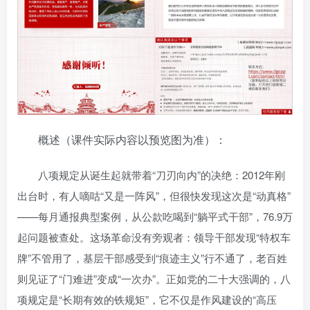
概述（课件实际内容以预览图为准）：
八项规定从诞生起就带着“刀刃向内”的决绝：2012年刚
出台时，有人嘀咕“又是一阵风”，但很快发现这次是“动真格”
——每月通报典型案例，从公款吃喝到“躺平式干部”，76.9万
起问题被查处。这场革命没有旁观者：领导干部发现“特权车
牌”不管用了，基层干部感受到“痕迹主义”行不通了，老百姓
则见证了“门难进”变成“一次办”。正如党的二十大强调的，八
项规定是“长期有效的铁规矩”，它不仅是作风建设的“高压