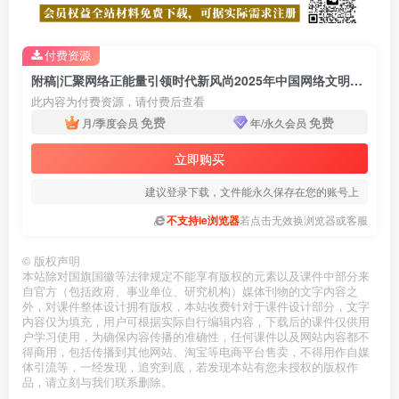
付费资源
附稿|汇聚网络正能量引领时代新风尚2025年中国网络文明大会介绍主题班会PPT课件
此内容为付费资源，请付费后查看
免费
免费
月/季度会员
年/永久会员
立即购买
建议登录下载，文件能永久保存在您的账号上
不支持ie浏览器
若点击无效换浏览器或客服
©
版权声明
本站除对国旗国徽等法律规定不能享有版权的元素以及课件中部分来
自官方（包括政府、事业单位、研究机构）媒体刊物的文字内容之
外，对课件整体设计拥有版权，本站收费针对于课件设计部分，文字
内容仅为填充，用户可根据实际自行编辑内容，下载后的课件仅供用
户学习使用，为确保内容传播的准确性，任何课件以及网站内容都不
得商用，包括传播到其他网站、淘宝等电商平台售卖，不得用作自媒
体引流等，一经发现，追究到底，若发现本站有您未授权的版权作
品，请立刻与我们联系删除。