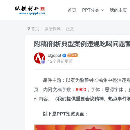
首页
PPT分类
我的主页
首页
廉洁作风
正文
附稿|剖析典型案例违规吃喝问题警
clgoppt
12个月前更新
课件主题：以案为鉴警钟长鸣集中整治违规吃喝
页；内附文稿字数：
6900
；字体：思源字体；
件内容。
（我们提供重要会议精神、热点事件学
以下是PPT预览页面：