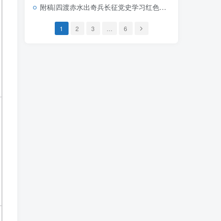
附稿|四渡赤水出奇兵长征党史学习红色传承青年团课PPT模板
1
2
3
…
6