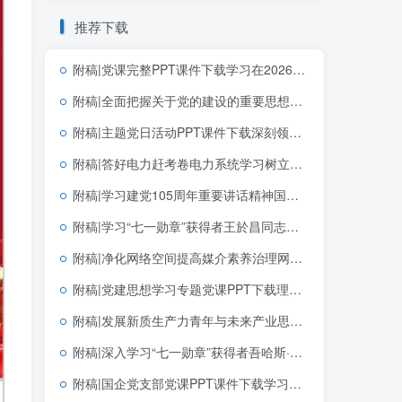
推荐下载
附稿|党课完整PPT课件下载学习在2026年世界人工智能大会上的主旨讲话精神思政课课件
附稿|全面把握关于党的建设的重要思想的科学体系带讲稿党课团课思政PPT课件下载
附稿|主题党日活动PPT课件下载深刻领悟中国共产党为什么能的关键密码
附稿|答好电力赶考卷电力系统学习树立和践行正确政绩观学习教育主题党课ppt模板
附稿|学习建党105周年重要讲话精神国企党支部党课PPT课件下载
附稿|学习“七一勋章”获得者王於昌同志先进事迹思政课团课ppt课件
附稿|净化网络空间提高媒介素养治理网络乱象青少年思政宣讲PPT课件模板共建清朗网络空间主题班会幻灯片
附稿|党建思想学习专题党课PPT下载理解和把握好“十四个坚持”
附稿|发展新质生产力青年与未来产业思政课公开课完整PPT带讲稿课件
附稿|深入学习“七一勋章”获得者吾哈斯·苏来曼同志先进事迹PPT模板下载
附稿|国企党支部党课PPT课件下载学习贯彻七一重要讲话精神和党建思想