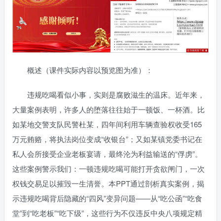
概述（课件实际内容以预览图为准）：
违规吃喝看似小事，实则是腐败滋生的温床。近年来，
大量案例表明，许多人的堕落往往始于一顿饭、一杯酒。比
如某地交警支队民警杜某，四年间利用车辆查验权收受165
万元贿赂，将执法岗位变成“收银台”；又如某镇党委书记在
私人会所接受企业老板宴请，最终沦为利益输送的“俘虏”。
这些案例警示我们：一顿违规吃喝可能打开贪欲闸门，一次
权钱交易足以摧毁一生清誉。本PPT通过剖析真实案例，揭
示违规吃喝背后隐藏的“四风”变异问题——从“吃公函”“吃食
堂”到“吃老板”“吃下级”，这些行为不仅违反中央八项规定精