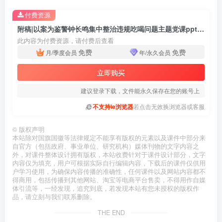
付费资源
附稿|以案为鉴警钟长鸣集中整治违规吃喝问题主题党课ppt课件
此内容为付费资源，请付费后查看
免费
免费
月/季度会员
年/永久会员
立即购买
建议登录下载，文件能永久保存在您的账号上
不支持ie浏览器
若点击无效换浏览器或客服
©
版权声明
本站除对国旗国徽等法律规定不能享有版权的元素以及课件中部分来
自官方（包括政府、事业单位、研究机构）媒体刊物的文字内容之
外，对课件整体设计拥有版权，本站收费针对于课件设计部分，文字
内容仅为填充，用户可根据实际自行编辑内容，下载后的课件仅供用
户学习使用，为确保内容传播的准确性，任何课件以及网站内容都不
得商用，包括传播到其他网站、淘宝等电商平台售卖，不得用作自媒
体引流等，一经发现，追究到底，若发现本站有您未授权的版权作
品，请立刻与我们联系删除。
THE END