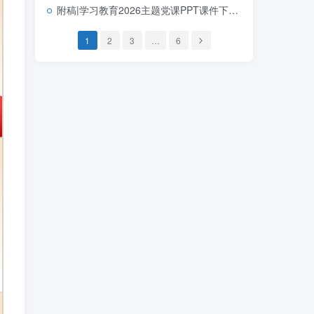
附稿|学习教育2026主题党课PPT课件下载以正确政绩观抓好抓实党的建设
1
2
3
…
6