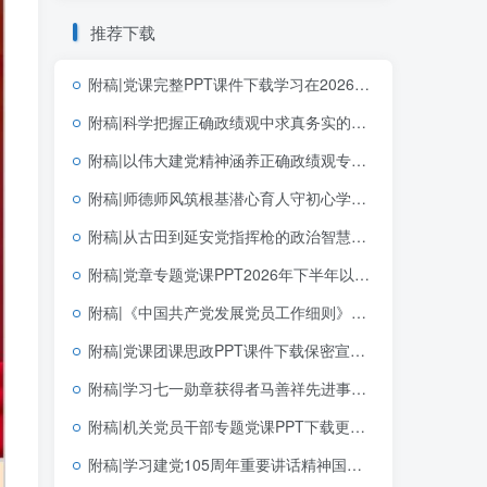
推荐下载
附稿|党课完整PPT课件下载学习在2026年世界人工智能大会上的主旨讲话精神思政课课件
附稿|科学把握正确政绩观中求真务实的实践指向学习教育简约大气机关思政PPT素材下载
附稿|以伟大建党精神涵养正确政绩观专题党课PPT课件完整版可下载
附稿|师德师风筑根基潜心育人守初心学校教师师德师风建设专题培训PPT课件
附稿|从古田到延安党指挥枪的政治智慧建军节机关单位党课专用PPT课件下载
附稿|党章专题党课PPT2026年下半年以党章为镜筑牢信仰之基践行使命担当
附稿|《中国共产党发展党员工作细则》解读2026年支部微党课ppt模板
附稿|党课团课思政PPT课件下载保密宣传教育带讲稿
附稿|学习七一勋章获得者马善祥先进事迹社区书记讲党课PPT课件
附稿|机关党员干部专题党课PPT下载更加清醒坚定地推进反腐败斗争
附稿|学习建党105周年重要讲话精神国企党支部党课PPT课件下载