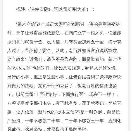
概述（课件实际内容以预览图为准）：
“徙木立信”这个成语大家可能都听过，讲的是商鞅变法
时，为了让老百姓相信新法，在南门立了一根木头，说谁能
搬到北门就赏十金。没人信，后来赏金加到五十金，终于有
人试了，果然得了赏金。从此，老百姓知道官府说话算数。
这个故事告诉我们，诚信不是靠说的，而是靠做的。新时代
的“徙木立信”也是这样，比如八项规定，看起来是管吃饭、
出行的小事，但正是这些小事，让老百姓看到了党和政府说
到做到的决心。党员干部约束多了，但老百姓的信任也多
了。以前觉得“上面政策好，下面执行歪”，现在不一样了，
八项规定就像那根木头，搬了就有赏，违了就要罚，简单直
接，让人信服。新时代的“徙木立信”不是一时兴起，而是长
久坚持，十年不够就二十年，二十年不够就三十年，直到化
风成俗。这种坚持，才是取信于民的关键。