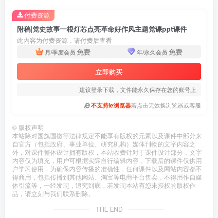
付费资源
附稿|党史故事一根灯芯点亮革命好作风主题党课ppt课件
此内容为付费资源，请付费后查看
免费
免费
月/季度会员
年/永久会员
立即购买
建议登录下载，文件能永久保存在您的账号上
不支持ie浏览器
若点击无效换浏览器或客服
©
版权声明
本站除对国旗国徽等法律规定不能享有版权的元素以及课件中部分来
自官方（包括政府、事业单位、研究机构）媒体刊物的文字内容之
外，对课件整体设计拥有版权，本站收费针对于课件设计部分，文字
内容仅为填充，用户可根据实际自行编辑内容，下载后的课件仅供用
户学习使用，为确保内容传播的准确性，任何课件以及网站内容都不
得商用，包括传播到其他网站、淘宝等电商平台售卖，不得用作自媒
体引流等，一经发现，追究到底，若发现本站有您未授权的版权作
品，请立刻与我们联系删除。
THE END