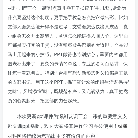
材料，把”三会一课”那点事儿掰开了揉碎了讲，既告诉您为
什么要坚持这个制度，更手把手教您怎么把它做出彩。比如
支部大会怎么能开得不走过场，支委会怎么议出真东西，党
小组会怎么开出凝聚力，党课怎么能讲得入脑入心。这里面
可都是实打实的干货，没有那些虚头巴脑的大道理，全是能
马上用起来的小技巧。PPT做得也特别贴心，重要内容都用
图表标出来了，复杂的事情简单说，专业的名词白话讲，保
证您一看就明白。特别适合那些想创新形式但又怕偏离主题
的支部书记。用了这个PPT，保证能让您的组织生活既保持”
党味”，又增添”鲜味”，既规范有序，又充满活力，真正把党
员的心聚起来，把支部的力合起来。
本次更新ppt课件为深刻认识三会一课的重要意义支
部党课ppt模板
，欢迎大家将其用作学习办公使用！
纵横
将持续为您输出更多有价值的内容！
材料网