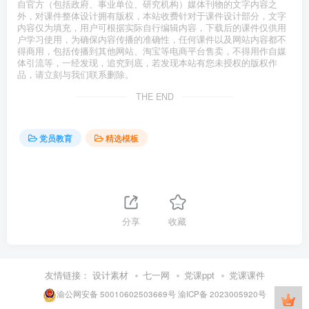
自官方（包括政府、事业单位、研究机构）媒体刊物的文字内容之
外，对课件整体设计拥有版权，本站收费针对于课件设计部分，文字
内容仅为填充，用户可根据实际自行编辑内容，下载后的课件仅供用
户学习使用，为确保内容传播的准确性，任何课件以及网站内容都不
得商用，包括传播到其他网站、淘宝等电商平台售卖，不得用作自媒
体引流等，一经发现，追究到底，若发现本站有您未授权的版权作
品，请立刻与我们联系删除。
THE END
党员教育
精选模板
分享
收藏
友情链接：
设计素材
七一网
党课ppt
党课课件
渝公网安备 50010602503669号
渝ICP备 2023005920号