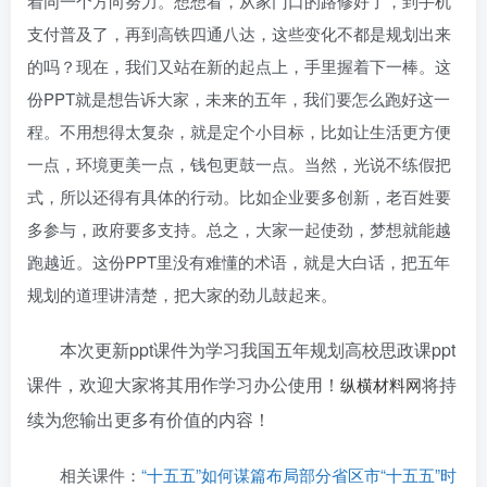
着同一个方向努力。想想看，从家门口的路修好了，到手机
支付普及了，再到高铁四通八达，这些变化不都是规划出来
的吗？现在，我们又站在新的起点上，手里握着下一棒。这
份PPT就是想告诉大家，未来的五年，我们要怎么跑好这一
程。不用想得太复杂，就是定个小目标，比如让生活更方便
一点，环境更美一点，钱包更鼓一点。当然，光说不练假把
式，所以还得有具体的行动。比如企业要多创新，老百姓要
多参与，政府要多支持。总之，大家一起使劲，梦想就能越
跑越近。这份PPT里没有难懂的术语，就是大白话，把五年
规划的道理讲清楚，把大家的劲儿鼓起来。
本次更新ppt课件为学习我国五年规划高校思政课ppt
课件
，欢迎大家将其用作学习办公使用！
将持
纵横材料网
续为您输出更多有价值的内容！
相关课件：
“十五五”如何谋篇布局部分省区市“十五五”时