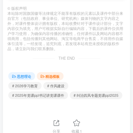
©
版权声明
本站除对国旗国徽等法律规定不能享有版权的元素以及课件中部分来
自官方（包括政府、事业单位、研究机构）媒体刊物的文字内容之
外，对课件整体设计拥有版权，本站收费针对于课件设计部分，文字
内容仅为填充，用户可根据实际自行编辑内容，下载后的课件仅供用
户学习使用，为确保内容传播的准确性，任何课件以及网站内容都不
得商用，包括传播到其他网站、淘宝等电商平台售卖，不得用作自媒
体引流等，一经发现，追究到底，若发现本站有您未授权的版权作
品，请立刻与我们联系删除。
THE END
思想理论
精选模板
# 2026学习教育
# 作风建设
# 2025年党课ppt书记讲党课课件
# 纠治四风专题党课ppt2025
分享
收藏
1