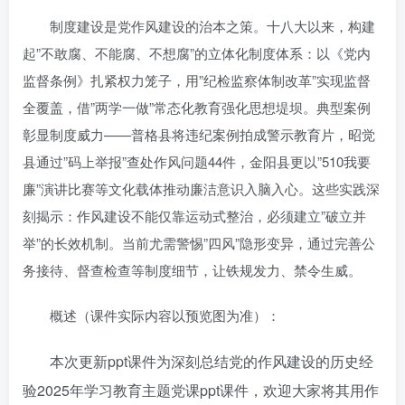
制度建设是党作风建设的治本之策。十八大以来，构建
起”不敢腐、不能腐、不想腐”的立体化制度体系：以《党内
监督条例》扎紧权力笼子，用”纪检监察体制改革”实现监督
全覆盖，借”两学一做”常态化教育强化思想堤坝。典型案例
彰显制度威力——普格县将违纪案例拍成警示教育片，昭觉
县通过”码上举报”查处作风问题44件，金阳县更以”510我要
廉”演讲比赛等文化载体推动廉洁意识入脑入心。这些实践深
刻揭示：作风建设不能仅靠运动式整治，必须建立”破立并
举”的长效机制。当前尤需警惕”四风”隐形变异，通过完善公
务接待、督查检查等制度细节，让铁规发力、禁令生威。
概述（课件实际内容以预览图为准）：
本次更新ppt课件为深刻总结党的作风建设的历史经
验2025年学习教育主题党课ppt课件
，欢迎大家将其用作