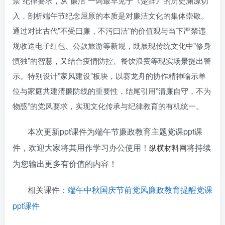
禁”纪律要求，从”廉洁”一词最早见于《楚辞》的历史渊源切
入，剖析端午节纪念屈原的本质是对廉洁文化的集体崇敬。
通过对比古代”不受曰廉，不污曰洁”的价值观与当下严禁违
规收送电子红包、公款旅游等新规，既展现传统文化中”修身
慎独”的智慧，又结合疫情防控、餐饮浪费等现实场景提出警
示。特别设计”家风建设”板块，以赛龙舟的协作精神喻示单
位与家庭共建清廉防线的重要性，结尾引用”清廉自守，不为
物惑”的党风要求，实现文化传承与纪律教育的有机统一。
本次更新ppt课件为端午节廉政教育主题党课ppt课
件
，欢迎大家将其用作学习办公使用！
将持续
纵横材料网
为您输出更多有价值的内容！
相关课件：
端午中秋国庆节前党风廉政教育提醒党课
ppt课件