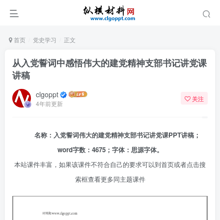
首页
党史学习
正文
从入党誓词中感悟伟大的建党精神支部书记讲党课
讲稿
clgoppt
关注
4年前更新
名称：入党誓词伟大的建党精神支部书记讲党课PPT讲稿；
word字数：4675；字体：思源字体。
本站课件丰富，如果该课件不符合自己的要求可以到首页或者点击搜
索框查看更多同主题课件