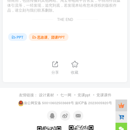
得商用，包括传播到其他网站、淘宝等电商平台售卖，不得用作自媒
体引流等，一经发现，追究到底，若发现本站有您未授权的版权作
品，请立刻与我们联系删除。
THE END
PPT
思政课、团课PPT
分享
收藏
友情链接：
设计素材
七一网
党课ppt
党课课件
渝公网安备 50010602503669号
渝ICP备 2023005920号