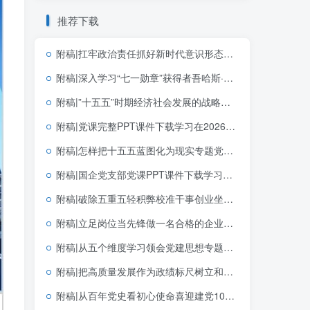
推荐下载
附稿|扛牢政治责任抓好新时代意识形态工作专题党课课件PPT
附稿|深入学习“七一勋章”获得者吾哈斯·苏来曼同志先进事迹PPT模板下载
附稿|”十五五”时期经济社会发展的战略任务和重大举措完整版党团思政宣讲PPT模板免费下载
附稿|党课完整PPT课件下载学习在2026年世界人工智能大会上的主旨讲话精神思政课课件
附稿|怎样把十五五蓝图化为现实专题党课PPT课件十五五规划落实宣讲
附稿|国企党支部党课PPT课件下载学习贯彻七一重要讲话精神和党建思想
附稿|破除五重五轻积弊校准干事创业坐标2026年学习教育主题党课PPT模板
附稿|立足岗位当先锋做一名合格的企业党员基层党支部简短党课PPT下载
附稿|从五个维度学习领会党建思想专题党课PPT课件完整版可下载
附稿|把高质量发展作为政绩标尺树立和践行正确政绩观党课PPT模板
附稿|从百年党史看初心使命喜迎建党105周年主题宣讲红色风格党课团课思政PPT完整版