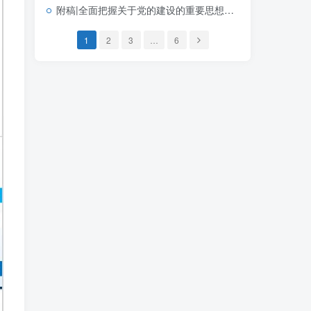
附稿|全面把握关于党的建设的重要思想的科学体系带讲稿党课团课思政PPT课件下载
1
2
3
…
6