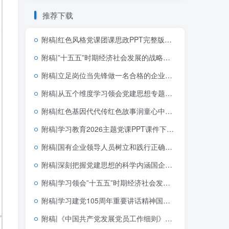
推荐下载
附稿|红色风格党课团课思政PPT完整版学习党建文选第一卷第二卷党建思想
附稿|”十五五”时期经济社会发展的战略任务和重大举措完整版党团思政宣讲PPT模板免费下载
附稿|立足岗位当先锋做一名合格的企业党员基层党支部简短党课PPT下载
附稿|从五个维度学习领会党建思想专题党课PPT课件完整版可下载
附稿|红色基因代代传红色故事润童心中小学生红色教育主题班会PPT模板
附稿|学习教育2026主题党课PPT课件下载以正确政绩观抓好抓实党的建设
附稿|国有企业领导人员树立和践行正确政绩观的内涵与实践路径学习教育党课ppt
附稿|深刻把握党建思想的科学内涵国企党支部党课PPT课件下载
附稿|学习领会”十五五”时期经济社会发展的指导思想重大原则和根本保证基层党课宣讲PPT下载
附稿|学习建党105周年重要讲话精神国企党支部党课PPT课件下载
附稿|《中国共产党发展党员工作细则》解读2026年支部微党课ppt模板