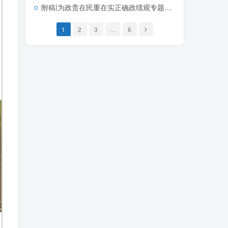
附稿|为政贵在民重在实正确政绩观专题宣讲PPT
1
2
3
…
6