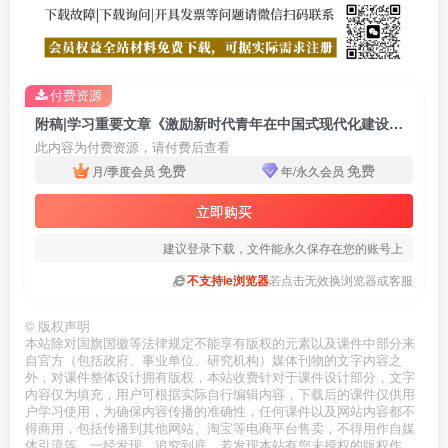
付费资源
附稿|学习重要文章《激励新时代青年在中国式现代化建设中挺膺担当》主题团课PPT课件
此内容为付费资源，请付费后查看
免费
免费
月/季度会员
年/永久会员
立即购买
建议登录下载，文件能永久保存在您的账号上
不支持ie浏览器
若点击无效换浏览器或客服
©
版权声明
本站除对国旗国徽等法律规定不能享有版权的元素以及课件中部分来
自官方（包括政府、事业单位、研究机构）媒体刊物的文字内容之
外，对课件整体设计拥有版权，本站收费针对于课件设计部分，文字
内容仅为填充，用户可根据实际自行编辑内容，下载后的课件仅供用
户学习使用，为确保内容传播的准确性，任何课件以及网站内容都不
得商用，包括传播到其他网站、淘宝等电商平台售卖，不得用作自媒
体引流等，一经发现，追究到底，若发现本站有您未授权的版权作