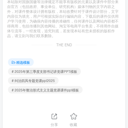
本站除对国旗国徽等法律规定不能享有版权的元素以及课件中部分来
自官方（包括政府、事业单位、研究机构）媒体刊物的文字内容之
外，对课件整体设计拥有版权，本站收费针对于课件设计部分，文字
内容仅为填充，用户可根据实际自行编辑内容，下载后的课件仅供用
户学习使用，为确保内容传播的准确性，任何课件以及网站内容都不
得商用，包括传播到其他网站、淘宝等电商平台售卖，不得用作自媒
体引流等，一经发现，追究到底，若发现本站有您未授权的版权作
品，请立刻与我们联系删除。
THE END
精选模板
# 2025年第三季度支部书记讲党课PPT模板
# 纠治四风专题党课ppt2025
# 2025年整治形式主义主题党课课件ppt模板
分享
收藏