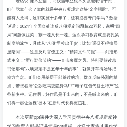
老话说”徙木立信”，商鞅当年立根木头就能取信于民，
咱们党靠什么？靠的就是中央八项规定这块”金字招牌”。可
能有人觉得，这都实施十多年了，还有必要专门学吗？数据
说话：2024年全国查处违反八项规定问题超22万起，说明”四
风”问题像韭菜，割一茬又长一茬。这次学习教育就是要扎紧
制度的篱笆，具体从”八项”里拎出干货：比如”调研不得搞层
层陪同”——这是反对官僚主义；”精简文件简报”——剑指形
式主义；”厉行勤俭节约”——直击奢靡之风。特别要解读总
书记那句”八项规定不是五年十年的事”，就像开车得始终把
稳方向盘。咱们会用基层干部踩过的坑、群众反映强烈的槽
点，带您看清”公款吃喝变隐身马甲””电子红包代替土特产”这
些新变种。记住啊，好作风是干出来的，不是喊出来的，咱
们得一起让这棵”徙木”在新时代长得更茁壮。
本次更新ppt课件为深入学习贯彻中央八项规定精神
学习教育支部书记讲党课ppt模板，欢迎大家将其用作学