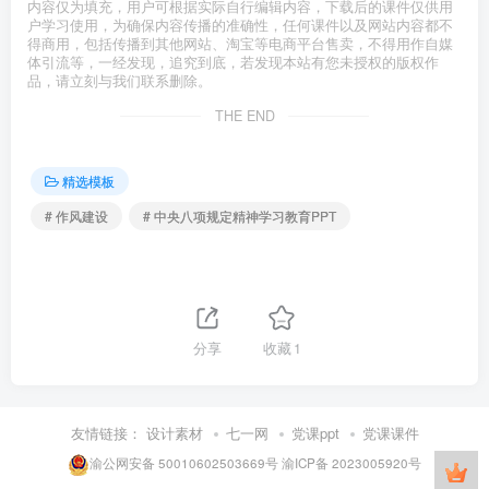
内容仅为填充，用户可根据实际自行编辑内容，下载后的课件仅供用
户学习使用，为确保内容传播的准确性，任何课件以及网站内容都不
得商用，包括传播到其他网站、淘宝等电商平台售卖，不得用作自媒
体引流等，一经发现，追究到底，若发现本站有您未授权的版权作
品，请立刻与我们联系删除。
THE END
精选模板
# 作风建设
# 中央八项规定精神学习教育PPT
分享
收藏
1
友情链接：
设计素材
七一网
党课ppt
党课课件
渝公网安备 50010602503669号
渝ICP备 2023005920号