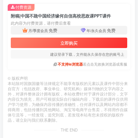
付费资源
附稿|中国不跪中国经济缘何自信高校思政课PPT课件
此内容为付费资源，请付费后查看
免费
免费
月/季度会员
年/永久会员
立即购买
建议登录下载，文件能永久保存在您的账号上
不支持ie浏览器
若点击无效换浏览器或客服
©
版权声明
本站除对国旗国徽等法律规定不能享有版权的元素以及课件中部分来
自官方（包括政府、事业单位、研究机构）媒体刊物的文字内容之
外，对课件整体设计拥有版权，本站收费针对于课件设计部分，文字
内容仅为填充，用户可根据实际自行编辑内容，下载后的课件仅供用
户学习使用，为确保内容传播的准确性，任何课件以及网站内容都不
得商用，包括传播到其他网站、淘宝等电商平台售卖，不得用作自媒
体引流等，一经发现，追究到底，若发现本站有您未授权的版权作
品，请立刻与我们联系删除。
THE END