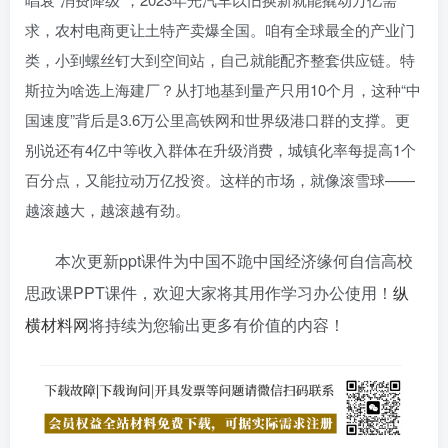
求，农村电商更让土特产卖爆全国。咱有全球最全的产业门
类，小到螺丝钉大到空间站，自己就能配齐整套供应链。特
斯拉为啥选上海建厂？从打地基到量产只用10个月，这种“中
国速度”背后是3.6万公里高铁网和世界级港口群的支撑。更
别说还有4亿中等收入群体在升级消费，城镇化率每提高1个
百分点，又能拉动万亿投资。这样的市场，就像滚雪球——
越滚越大，越滚越有劲。
本次更新ppt课件为中国不跪中国经济缘何自信高校
思政课PPT课件，欢迎大家将其用作学习办公使用！
纵
横材料网
将持续为您输出更多有价值的内容！