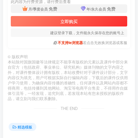
此内容为付费资源，请付费后查看
免费
免费
月/季度会员
年/永久会员
立即购买
建议登录下载，文件能永久保存在您的账号上
不支持ie浏览器
若点击无效换浏览器或客服
©
版权声明
本站除对国旗国徽等法律规定不能享有版权的元素以及课件中部分来
自官方（包括政府、事业单位、研究机构）媒体刊物的文字内容之
外，对课件整体设计拥有版权，本站收费针对于课件设计部分，文字
内容仅为填充，用户可根据实际自行编辑内容，下载后的课件仅供用
户学习使用，为确保内容传播的准确性，任何课件以及网站内容都不
得商用，包括传播到其他网站、淘宝等电商平台售卖，不得用作自媒
体引流等，一经发现，追究到底，若发现本站有您未授权的版权作
品，请立刻与我们联系删除。
THE END
精选模板