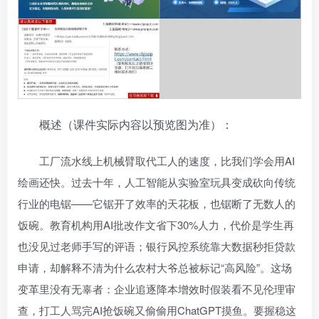
概述（课件实际内容以预览图为准）：
工厂流水线上机械臂取代工人的速度，比我们学会用AI
绘画还快。过去十年，人工智能从实验室玩具变成砍向传统
行业的电锯——它锯开了效率的天花板，也锯断了无数人的
饭碗。教育机构用AI批改作文省下30%人力，代价是学生再
也没见过老师手写的评语；银行风控系统靠大数据秒拒贷款
申请，却解释不清为什么农村大爷总被标记“高风险”。这场
变革里没有无辜者：企业追逐降本增效时假装看不见伦理审
查，打工人骂完AI抢饭碗又偷偷用ChatGPT摸鱼。要握稳这