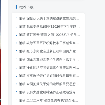
推荐下载
附稿|深刻认识关于党的建设的重要思想的重大意义可编辑思政党课团课PPT课件下载
附稿|党章专题党课PPT2026年下半年以党章为镜筑牢信仰之基践行使命担当
附稿|答好延安“窑洞之问” 2026机关党员干部专题党课PPT下载
附稿|破除五重五轻积弊校准干事创业坐标2026年学习教育主题党课PPT模板
附稿|红心永向党奋进新征程中国共产党成立105周年专题党课党建PPT模板
附稿|国企党支部党课PPT课件下载学习贯彻七一重要讲话精神和党建思想
附稿|净化网络空间提高媒介素养治理网络乱象青少年思政宣讲PPT课件模板共建清朗网络空间主题班会幻灯片
附稿|扛牢政治责任抓好新时代意识形态工作专题党课课件PPT
附稿|全面把握关于党的建设的重要思想的科学体系带讲稿党课团课思政PPT课件下载
附稿|以伟大建党精神涵养正确政绩观专题党课PPT课件完整版可下载
附稿|二〇二六年“强国复兴有我”群众性主题宣传教育活动青年教育PPT模板下载