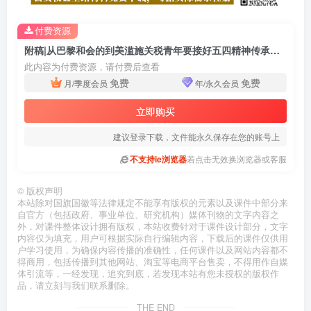
付费资源
附稿|从巴黎和会的到美滥施关税青年要接好五四精神传承的接力棒主题团课PPT课件
此内容为付费资源，请付费后查看
免费
免费
月/季度会员
年/永久会员
立即购买
建议登录下载，文件能永久保存在您的账号上
不支持ie浏览器
若点击无效换浏览器或客服
©
版权声明
本站除对国旗国徽等法律规定不能享有版权的元素以及课件中部分来
自官方（包括政府、事业单位、研究机构）媒体刊物的文字内容之
外，对课件整体设计拥有版权，本站收费针对于课件设计部分，文字
内容仅为填充，用户可根据实际自行编辑内容，下载后的课件仅供用
户学习使用，为确保内容传播的准确性，任何课件以及网站内容都不
得商用，包括传播到其他网站、淘宝等电商平台售卖，不得用作自媒
体引流等，一经发现，追究到底，若发现本站有您未授权的版权作
品，请立刻与我们联系删除。
THE END