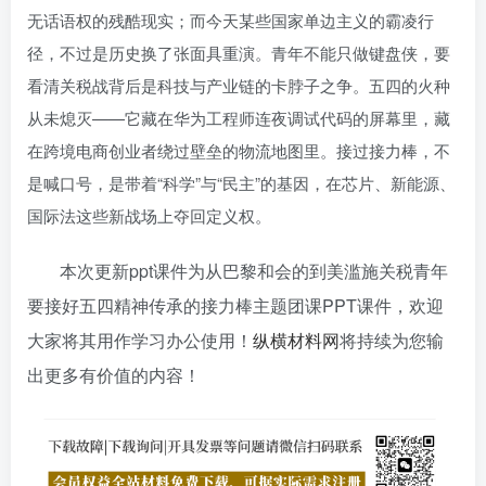
无话语权的残酷现实；而今天某些国家单边主义的霸凌行
径，不过是历史换了张面具重演。青年不能只做键盘侠，要
看清关税战背后是科技与产业链的卡脖子之争。五四的火种
从未熄灭——它藏在华为工程师连夜调试代码的屏幕里，藏
在跨境电商创业者绕过壁垒的物流地图里。接过接力棒，不
是喊口号，是带着“科学”与“民主”的基因，在芯片、新能源、
国际法这些新战场上夺回定义权。
本次更新ppt课件为从巴黎和会的到美滥施关税青年
要接好五四精神传承的接力棒主题团课PPT课件，欢迎
大家将其用作学习办公使用！
纵横材料网
将持续为您输
出更多有价值的内容！