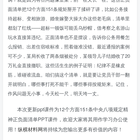
面清单把12个方面151条规矩掰开了揉碎了讲，比如公务接
待超标、变相旅游、婚丧嫁娶大操大办这些老毛病，清单里
都划了红线——超标一顿饭可能丢乌纱帽，借考察之名游山
玩水直接算违纪。正面清单也不是摆设，告诉你公务用餐怎
么报销、出差住宿啥标准，照着做准没错。最近通报的案例
可不少，某局长收了两条烟被处分，某领导儿子结婚收了20
万礼金直接撤职。这些活生生的例子证明：纪律不是橡皮
筋，谁碰谁流血。咱们搞这个清单，就是要让党员干部一翻
开就明白，哪些事打死不能干，哪些事得按规矩来。记住，
作风问题无小事，今天松一尺，明天垮一丈。
本次更新ppt课件为12个方面151条中央八项规定精
神正负面清单PPT课件，欢迎大家将其用作学习办公使
用！
纵横材料网
将持续为您输出更多有价值的内容！