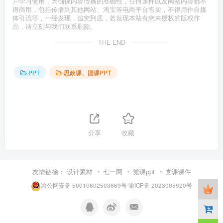
户学习使用，为确保内容传播的准确性，任何课件以及网站内容都不
得商用，包括传播到其他网站、淘宝等电商平台售卖，不得用作自媒
体引流等，一经发现，追究到底，若发现本站有您未授权的版权作
品，请立刻与我们联系删除。
THE END
PPT
思政课、团课PPT
分享
收藏
友情链接：
设计素材
七一网
党课ppt
党课课件
渝公网安备 50010602503669号
渝ICP备 2023005920号