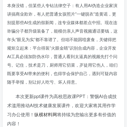
本身没错，但某些人专钻法律空子：有人用AI伪造企业家演
讲搞商业欺诈，有人把普通女孩照片”一键脱衣”造黄谣，更
别提那些AI生成的假新闻，连专业媒体都差点中招。现在连
诈骗分子都升级装备了，能模仿亲人声音视频通话要钱，这
年头”眼见为实”都不靠谱了。但咱不能因噎废食，关键得把
规矩立起来：平台得装”火眼金睛”识别合成内容，企业开发
AI工具必须加防伪水印，普通人看到太逼真的视频先打个问
号。记住，技术是刀，厨师用它切菜，歹徒用它伤人，咱们
既要享受AI带来的便利，也得学会保护自己，遇到可疑内容
随手举报，别让好人吃亏、坏人得意。
本次更新ppt课件为高校思政课PPT：警惕AI合成技
术滥用推动AI技术健康发展课件，欢迎大家将其用作学
习办公使用！
纵横材料网
将持续为您输出更多有价值的
内容！