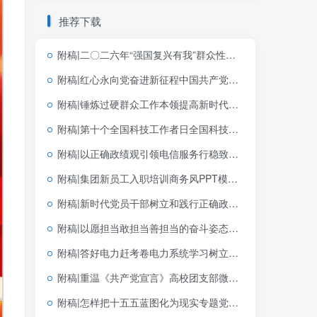
推荐下载
附稿|二〇二六年“强国复兴有我”群众性主题宣传教育活动青年教育PPT模板下载
附稿|红心永向党奋进新征程中国共产党成立105周年专题党课党建PPT模板
附稿|锤炼过硬群众工作本领提高新时代群众工作能力基层党支部三会一课党课PPT
附稿|第十个全国科技工作者日全国科技活动周十五五主题高校团支部团课宣讲PPT下载
附稿|以正确政绩观引领电信服务行稳致远PPT课件2026年电信公司学习教育专题党课幻灯片
附稿|集团新员工入职培训商务风PPT模板企业新人岗前培训课件
附稿|新时代党员干部树立和践行正确政绩观2026学习教育党课PPT课件
附稿|以愿担当敢担当善担当的奋斗姿态创造政绩2026年学习教育专题党课ppt课件
附稿|答好电力赶考卷电力系统学习树立和践行正确政绩观学习教育主题党课ppt模板
附稿|重温《共产党宣言》高校团支部微型团课PPT下载
附稿|怎样把十五五蓝图化为现实专题党课PPT课件十五五规划落实宣讲