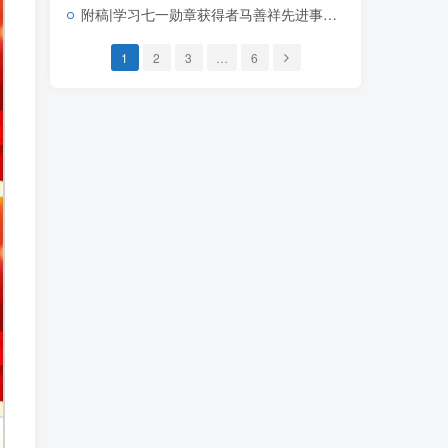
附稿|学习七一勋章获得者马善祥先进事迹社区书记讲党课PPT课件
1
2
3
…
6