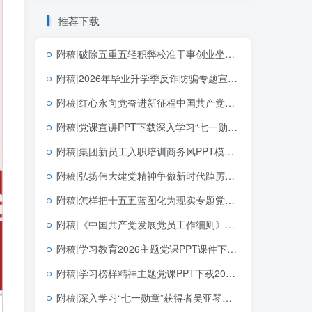
推荐下载
附稿|破除五重五轻积弊校准干事创业坐标2026年学习教育主题党课PPT模板
附稿|2026年毕业升学季反诈防骗专题宣讲讲座PPT课件大学生防范电信诈骗主题班会幻灯片
附稿|红心永向党奋进新征程中国共产党成立105周年专题党课党建PPT模板
附稿|党课宣讲PPT下载深入学习“七一勋章”获得者李连成同志先进事迹社区基层
附稿|集团新员工入职培训商务风PPT模板企业新人岗前培训课件
附稿|弘扬伟大建党精神争做新时代踔厉奋发的优秀共产党员七月宣讲党课PPT下载
附稿|怎样把十五五蓝图化为现实专题党课PPT课件十五五规划落实宣讲
附稿|《中国共产党发展党员工作细则》解读2026年支部微党课ppt模板
附稿|学习教育2026主题党课PPT课件下载以正确政绩观抓好抓实党的建设
附稿|学习榜样精神主题党课PPT下载2026“七一勋章”的精神解码
附稿|深入学习“七一勋章”获得者吴亚琴同志先进事迹新版党课专题PPT完整版下载