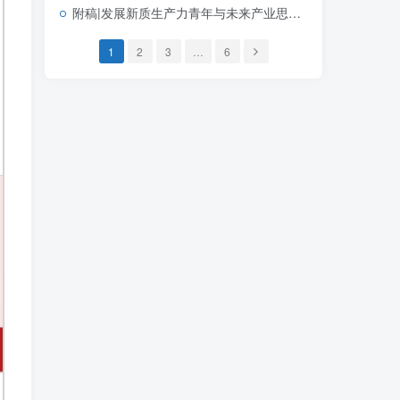
附稿|发展新质生产力青年与未来产业思政课公开课完整PPT带讲稿课件
1
2
3
…
6