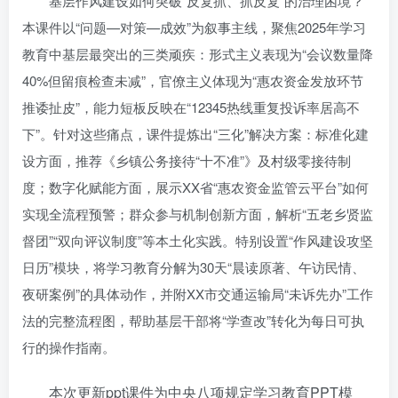
基层作风建设如何突破“反复抓、抓反复”的治理困境？
本课件以“问题—对策—成效”为叙事主线，聚焦2025年学习
教育中基层最突出的三类顽疾：形式主义表现为“会议数量降
40%但留痕检查未减”，官僚主义体现为“惠农资金发放环节
推诿扯皮”，能力短板反映在“12345热线重复投诉率居高不
下”。针对这些痛点，课件提炼出“三化”解决方案：标准化建
设方面，推荐《乡镇公务接待“十不准”》及村级零接待制
度；数字化赋能方面，展示XX省“惠农资金监管云平台”如何
实现全流程预警；群众参与机制创新方面，解析“五老乡贤监
督团”“双向评议制度”等本土化实践。特别设置“作风建设攻坚
日历”模块，将学习教育分解为30天“晨读原著、午访民情、
夜研案例”的具体动作，并附XX市交通运输局“未诉先办”工作
法的完整流程图，帮助基层干部将“学查改”转化为每日可执
行的操作指南。
本次更新ppt课件为中央八项规定学习教育PPT模